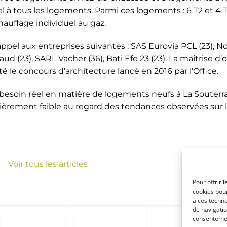
 à tous les logements. Parmi ces logements : 6 T2 et 4 T
auffage individuel au gaz.
it appel aux entreprises suivantes : SAS Eurovia PCL (23),
baud (23), SARL Vacher (36), Bati Efe 23 (23). La maîtrise d
 le concours d’architecture lancé en 2016 par l’Office.
soin réel en matière de logements neufs à La Souterrain
culièrement faible au regard des tendances observées sur
Voir tous les articles
ge Social
Contact
Pour offrir 
. du Poitou BP 37
05 55 51 95 50
cookies pour
à ces techn
1 GUERET cedex
de navigatio
Contactez-nous
 51 95 50
consentement