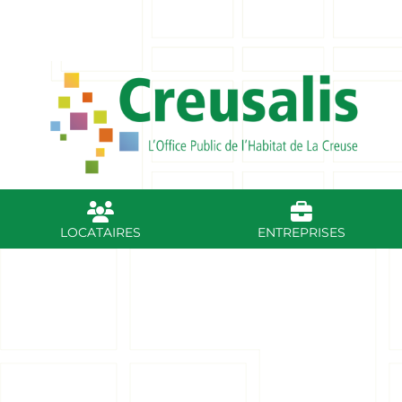
sur RDV
59, av. du Poitou - BP 37 - 23001 GUERET
0
LOCATAIRES
ENTREPRISES