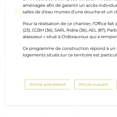
aménagée afin de garantir un accès individuel
salles de d’eau munies d’une douche et un ch
Pour la réalisation de ce chantier, l’Office fa
(23), CCBH (36), SARL Ridira (36), AEL (87), Par
alassoeur » situé à Châteauroux qui a remporté
Ce programme de construction répond à un be
logements situés sur ce territoire est parti
Article précédent
Article suivant
Siè
59 av
2300
05 55