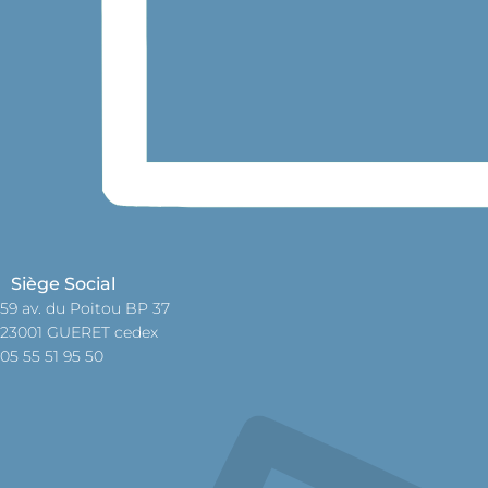
Siège Social
59 av. du Poitou BP 37
23001 GUERET cedex
05 55 51 95 50