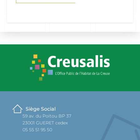
Siège Social
59 av. du Poitou BP 37
23001 GUERET cedex
05 55 51 95 50