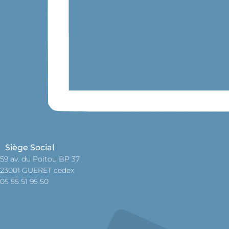
Siège Social
59 av. du Poitou BP 37
23001 GUERET cedex
05 55 51 95 50