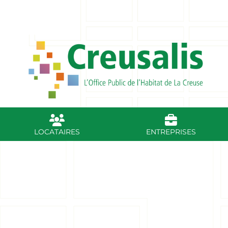
sur RDV
59, av. du Poitou - BP 37 - 23001 GUERET
0
LOCATAIRES
ENTREPRISES