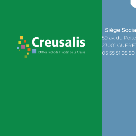
Siège Socia
59 av. du Poit
23001 GUERE
05 55 51 95 50