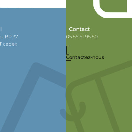
l
Contact
ou BP 37
05 55 51 95 50
T cedex
Contactez-nous